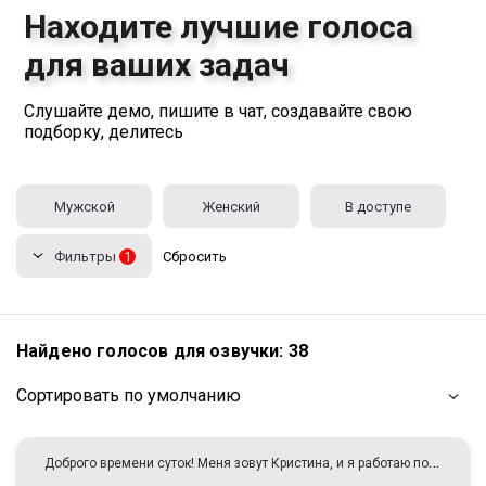
Находите лучшие голоса
для ваших задач
Слушайте демо, пишите в чат, создавайте свою
подборку, делитесь
Мужской
Женский
В доступе
Фильтры
1
Сбросить
Найдено голосов для озвучки:
38
Сортировать по умолчанию
Д
оброго времени суток! Меня зовут Кристина, и я работаю под псевдонимом Саманта Браун (или просто SamBrayn). Я — профессиональный голосовой артист, готовый придать вашему проекту выразительность и эмоциональность живым голосом Мой голос поможет создать нужную атмосферу — от тёплой и дружелюбной до серьёзной и деловой. Работу выполняю качественно, оперативно и с вниманием к деталям. Опыт работы уже более 2х лет.