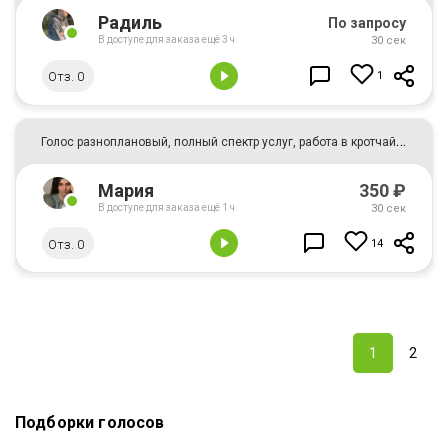
Радиль
По запросу
В доступе для заказа ещё 3 ч
30 сек
Отз. 0
1
Г
олос разноплановый, полный спектр услуг, работа в кротчайшие сроки!
350
₽
Мария
30 сек
В доступе для заказа ещё 1 ч
Отз. 0
14
1
2
Подборки голосов