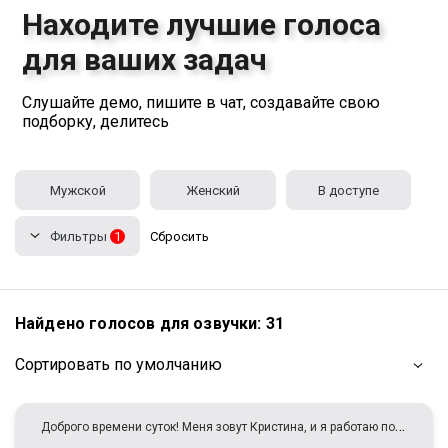
Находите лучшие голоса
для ваших задач
Слушайте демо, пишите в чат, создавайте свою
подборку, делитесь
Мужской
Женский
В доступе
Фильтры
1
Сбросить
Найдено голосов для озвучки:
31
Сортировать по умолчанию
Д
оброго времени суток! Меня зовут Кристина, и я работаю под псевдонимом Саманта Браун (или просто SamBrayn). Я — профессиональный голосовой артист, готовый придать вашему проекту выразительность и эмоциональность живым голосом Мой голос поможет создать нужную атмосферу — от тёплой и дружелюбной до серьёзной и деловой. Работу выполняю качественно, оперативно и с вниманием к деталям. Опыт работы уже более 2х лет.