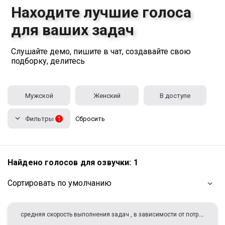
Находите лучшие голоса
для ваших задач
Слушайте демо, пишите в чат, создавайте свою
подборку, делитесь
Мужской
Женский
В доступе
Фильтры
1
Сбросить
Найдено голосов для озвучки:
1
Сортировать по умолчанию
с
редняя скорость выполнения задач , в зависимости от потребностей клиента ! В целом , я всегда максимально ОПЕРАТИВЕН)))