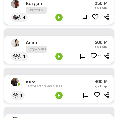
250
₽
Богдан
до
1 стр
Недоступен
4
5
500
₽
Анна
до
1 стр
Буду через 8 ч
1
13
400
₽
илья
до
1 стр
В доступе для заказа ещё 1 ч
1