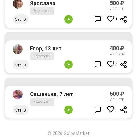
500
₽
Ярослава
до
1 стр
Буду через 1 д.
Отз. 0
1
400
₽
Егор, 13 лет
до
1 стр
Недоступен
Отз. 0
4
500
₽
Сашенька, 7 лет
до
1 стр
Недоступен
Отз. 0
4
© 2026 GolosMarket